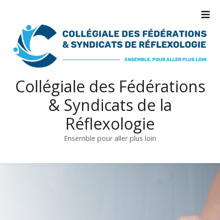
S
k
i
p
t
o
c
Collégiale des Fédérations
o
& Syndicats de la
n
t
Réflexologie
e
n
Ensemble pour aller plus loin
t