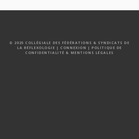
a
v
i
g
© 2025 COLLÉGIALE DES FÉDÉRATIONS & SYNDICATS DE
LA RÉFLEXOLOGIE |
CONNEXION
|
POLITIQUE DE
a
CONFIDENTIALITÉ & MENTIONS LÉGALES
t
i
o
n
d
e