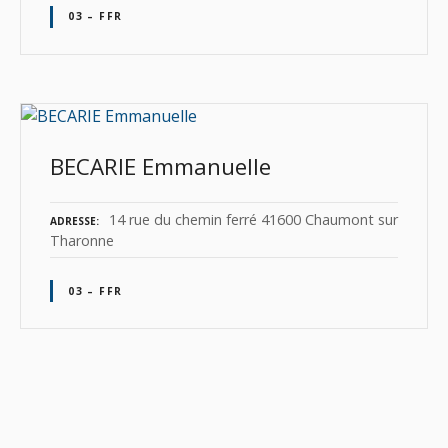
03 – FFR
BECARIE Emmanuelle
14 rue du chemin ferré 41600 Chaumont sur
ADRESSE
Tharonne
03 – FFR
N