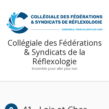
S
k
i
p
t
o
c
Collégiale des Fédérations
o
& Syndicats de la
n
t
Réflexologie
e
n
Ensemble pour aller plus loin
t