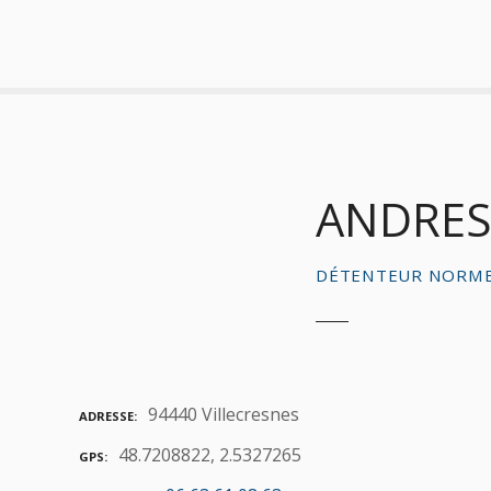
S
k
i
p
t
o
c
o
ANDRES
n
t
e
DÉTENTEUR NORME
n
t
94440 Villecresnes
ADRESSE
48.7208822, 2.5327265
GPS