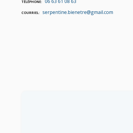
06 63 61 08 63
TÉLÉPHONE
serpentine.bienetre@gmail.com
COURRIEL