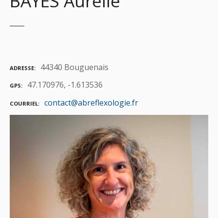
BAYES Aurélie
44340 Bouguenais
ADRESSE
47.170976, -1.613536
GPS
contact@abreflexologie.fr
COURRIEL