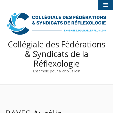
S
k
i
p
t
o
c
Collégiale des Fédérations
o
& Syndicats de la
n
t
Réflexologie
e
n
Ensemble pour aller plus loin
t