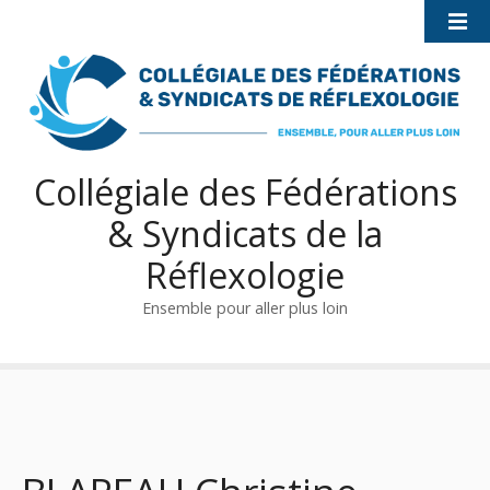
S
k
i
p
t
o
c
Collégiale des Fédérations
o
& Syndicats de la
n
t
Réflexologie
e
n
Ensemble pour aller plus loin
t