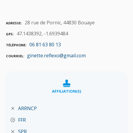
28 rue de Pornic, 44830 Bouaye
ADRESSE
47.1438392, -1.6939484
GPS
06 81 63 80 13
TÉLÉPHONE
ginette.reflexo@gmail.com
COURRIEL
AFFILIATION(S)
ARRNCP
FFR
SPR