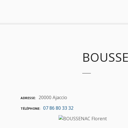
S
k
i
p
t
o
c
o
BOUSSE
n
t
e
n
t
20000 Ajaccio
ADRESSE
07 86 80 33 32
TÉLÉPHONE