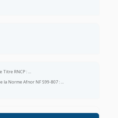
e Titre RNCP : …
e la Norme Afnor NF S99-807 : …