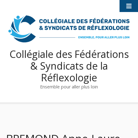
S
k
i
p
t
o
c
Collégiale des Fédérations
o
& Syndicats de la
n
t
Réflexologie
e
n
Ensemble pour aller plus loin
t