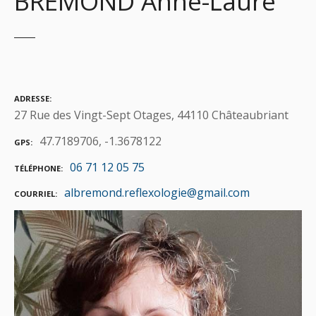
BREMOND Anne-Laure
ADRESSE
27 Rue des Vingt-Sept Otages, 44110 Châteaubriant
47.7189706, -1.3678122
GPS
06 71 12 05 75
TÉLÉPHONE
albremond.reflexologie@gmail.com
COURRIEL