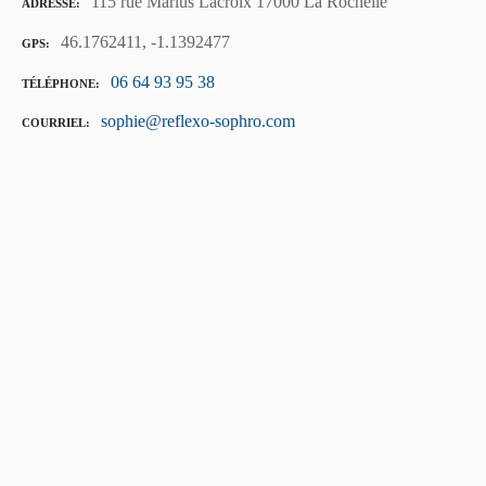
115 rue Marius Lacroix 17000 La Rochelle
ADRESSE
46.1762411, -1.1392477
GPS
06 64 93 95 38
TÉLÉPHONE
sophie@reflexo-sophro.com
COURRIEL