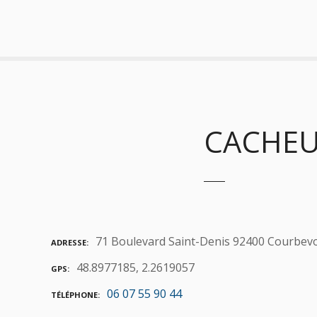
S
k
i
p
t
o
c
o
CACHEU
n
t
e
n
t
71 Boulevard Saint-Denis 92400 Courbev
ADRESSE
48.8977185, 2.2619057
GPS
06 07 55 90 44
TÉLÉPHONE