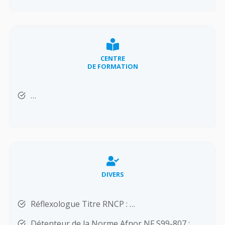
CENTRE
DE FORMATION
…
DIVERS
Réflexologue Titre RNCP : …
Détenteur de la Norme Afnor NF S99-807 : …