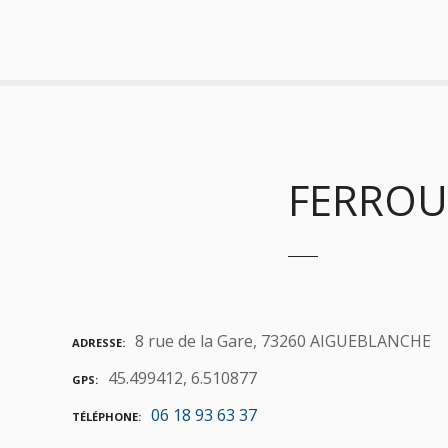
S
k
i
p
t
o
c
o
FERROUX
n
t
e
n
t
8 rue de la Gare, 73260 AIGUEBLANCHE
ADRESSE
45.499412, 6.510877
GPS
06 18 93 63 37
TÉLÉPHONE