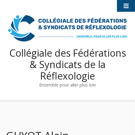
S
k
i
p
t
o
c
Collégiale des Fédérations
o
& Syndicats de la
n
t
Réflexologie
e
n
Ensemble pour aller plus loin
t