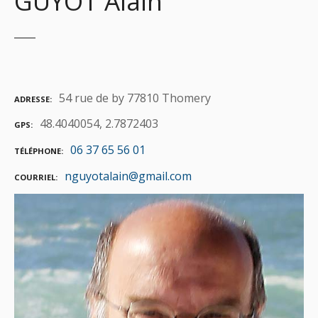
GUYOT Alain
54 rue de by 77810 Thomery
ADRESSE
48.4040054, 2.7872403
GPS
06 37 65 56 01
TÉLÉPHONE
nguyotalain@gmail.com
COURRIEL