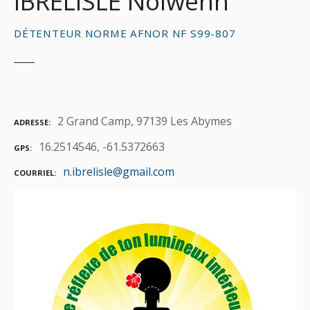
IBRELISLE Nolwenn
DÉTENTEUR NORME AFNOR NF S99-807
2 Grand Camp, 97139 Les Abymes
ADRESSE
16.2514546, -61.5372663
GPS
n.ibrelisle@gmail.com
COURRIEL