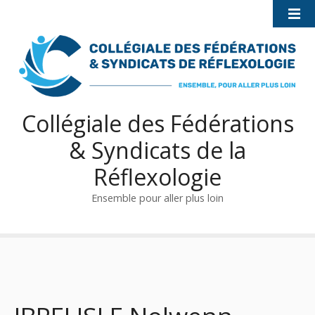
S
k
i
p
t
o
c
Collégiale des Fédérations
o
& Syndicats de la
n
t
Réflexologie
e
n
Ensemble pour aller plus loin
t