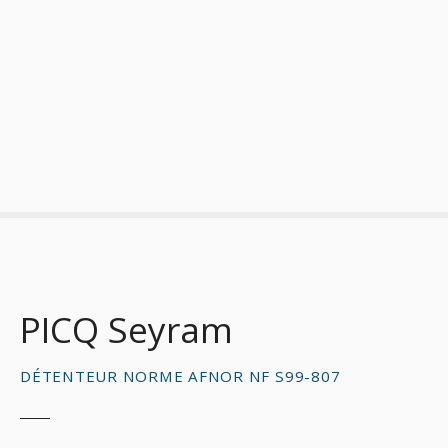
S
k
i
p
t
o
c
o
n
t
e
n
t
PICQ Seyram
DÉTENTEUR NORME AFNOR NF S99-807