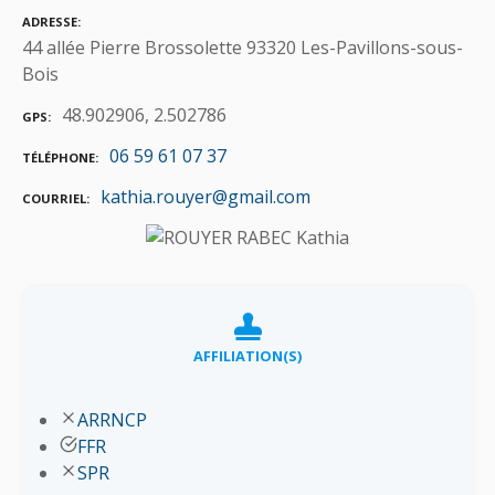
ADRESSE
44 allée Pierre Brossolette 93320 Les-Pavillons-sous-
Bois
48.902906, 2.502786
GPS
06 59 61 07 37
TÉLÉPHONE
kathia.rouyer@gmail.com
COURRIEL
AFFILIATION(S)
ARRNCP
FFR
SPR