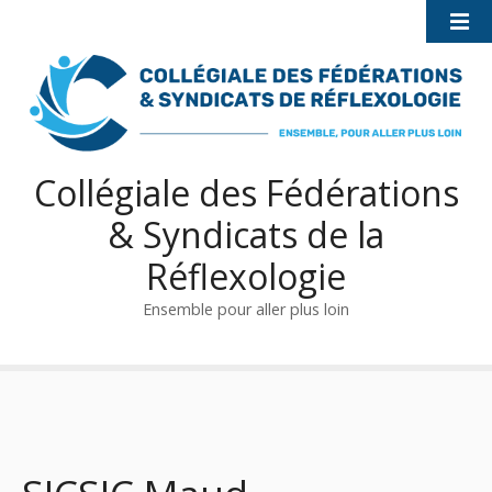
S
k
i
p
t
o
c
Collégiale des Fédérations
o
& Syndicats de la
n
t
Réflexologie
e
n
Ensemble pour aller plus loin
t