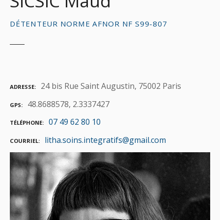
SICSIC Maud
DÉTENTEUR NORME AFNOR NF S99-807
24 bis Rue Saint Augustin, 75002 Paris
ADRESSE
48.8688578, 2.3337427
GPS
07 49 62 80 10
TÉLÉPHONE
litha.soins.integratifs@gmail.com
COURRIEL