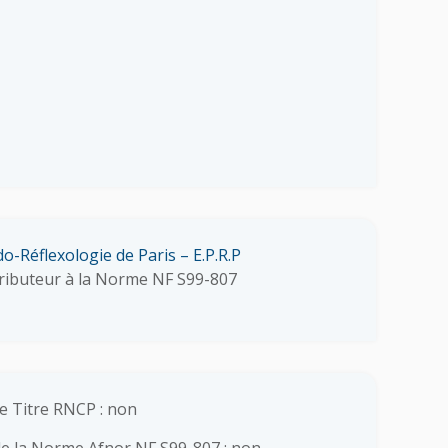
o-Réflexologie de Paris – E.P.R.P
ributeur à la Norme NF S99-807
e Titre RNCP : non
e la Norme Afnor NF S99-807 : non