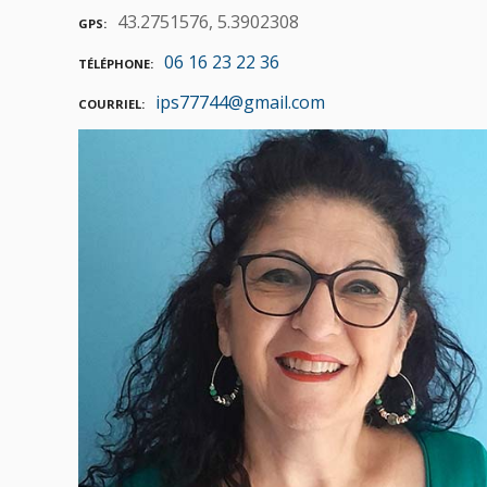
43.2751576, 5.3902308
GPS
06 16 23 22 36
TÉLÉPHONE
ips77744@gmail.com
COURRIEL