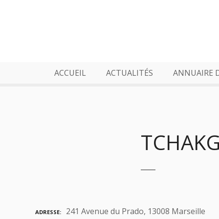
S
k
i
p
t
o
ACCUEIL
ACTUALITÉS
ANNUAIRE 
c
o
n
t
e
TCHAKGA
n
t
241 Avenue du Prado, 13008 Marseille
ADRESSE