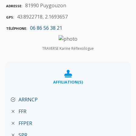
81990 Puygouzon
ADRESSE
43.8922718, 2.1693657
GPS
06 86 56 38 21
TÉLÉPHONE
TRAVERSE Karine Réflexologue
AFFILIATION(S)
ARRNCP
FFR
FFPER
SPR