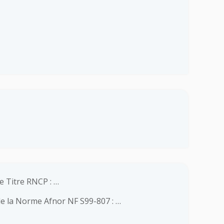
e Titre RNCP : …
e la Norme Afnor NF S99-807 : …