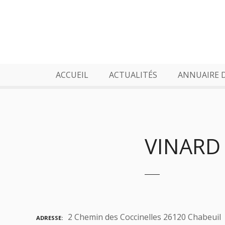
S
k
i
p
t
o
ACCUEIL
ACTUALITÉS
ANNUAIRE 
c
o
n
t
e
VINARD 
n
t
2 Chemin des Coccinelles 26120 Chabeuil
ADRESSE