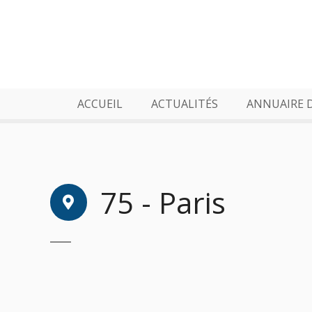
S
k
i
p
t
o
ACCUEIL
ACTUALITÉS
ANNUAIRE 
c
o
n
t
e
75 - Paris
n
t