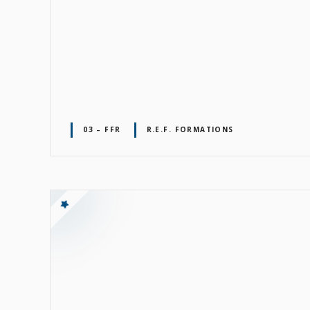
03 – FFR
R.E.F. FORMATIONS