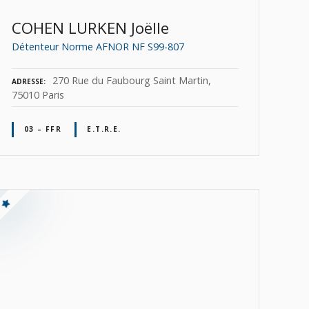
COHEN LURKEN Joëlle
Détenteur Norme AFNOR NF S99-807
270 Rue du Faubourg Saint Martin,
ADRESSE
75010 Paris
03 – FFR
E.T.R.E.